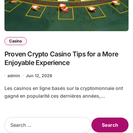
Casino
Proven Crypto Casino Tips for a More
Enjoyable Experience
admin
Jun 12, 2026
Les casinos en ligne basés sur la cryptomonnaie ont
gagné en popularité ces dernières années,...
S
e
a