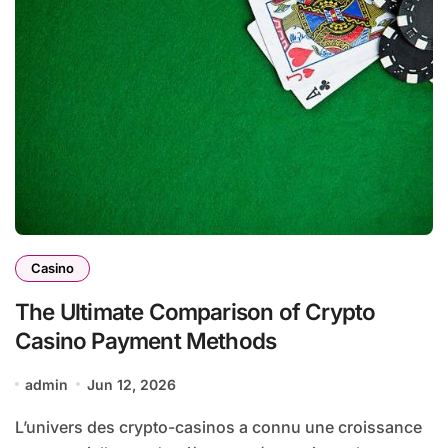
Casino
The Ultimate Comparison of Crypto
Casino Payment Methods
admin
Jun 12, 2026
L’univers des crypto-casinos a connu une croissance