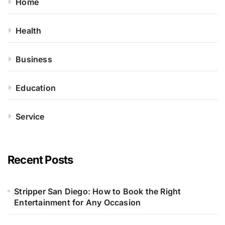
Home
Health
Business
Education
Service
Recent Posts
Stripper San Diego: How to Book the Right
Entertainment for Any Occasion