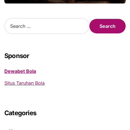
S
e
a
r
c
h
Sponsor
f
o
Dewabet Bola
r
:
Situs Taruhan Bola
Categories