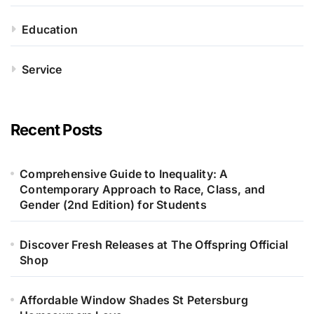
Education
Service
Recent Posts
Comprehensive Guide to Inequality: A
Contemporary Approach to Race, Class, and
Gender (2nd Edition) for Students
Discover Fresh Releases at The Offspring Official
Shop
Affordable Window Shades St Petersburg