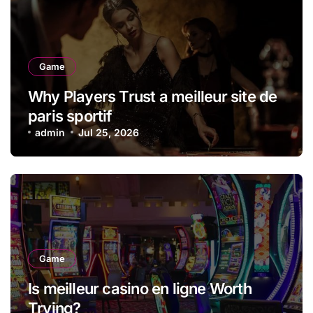
Game
Why Players Trust a meilleur site de
paris sportif
admin
Jul 25, 2026
Game
Is meilleur casino en ligne Worth
Trying?