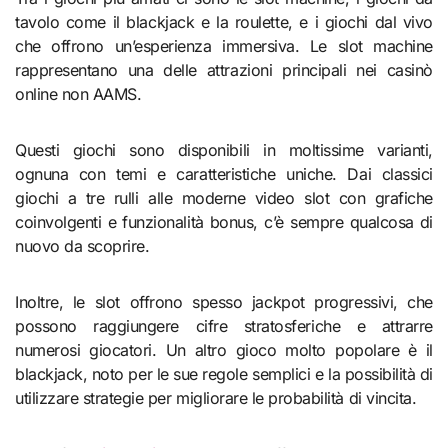
tavolo come il blackjack e la roulette, e i giochi dal vivo
che offrono un’esperienza immersiva. Le slot machine
rappresentano una delle attrazioni principali nei casinò
online non AAMS.
Questi giochi sono disponibili in moltissime varianti,
ognuna con temi e caratteristiche uniche. Dai classici
giochi a tre rulli alle moderne video slot con grafiche
coinvolgenti e funzionalità bonus, c’è sempre qualcosa di
nuovo da scoprire.
Inoltre, le slot offrono spesso jackpot progressivi, che
possono raggiungere cifre stratosferiche e attrarre
numerosi giocatori. Un altro gioco molto popolare è il
blackjack, noto per le sue regole semplici e la possibilità di
utilizzare strategie per migliorare le probabilità di vincita.