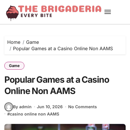
Skip
to
content
Home
Game
Popular Games at a Casino Online Non AAMS
Game
Popular Games at a Casino
Online Non AAMS
By admin
Jun 10, 2026
No Comments
#
casino online non AAMS