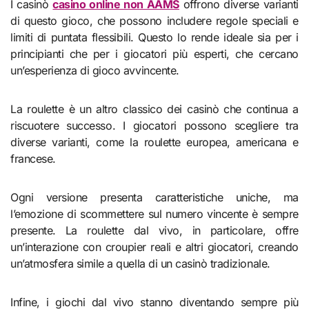
I casinò
casino online non AAMS
offrono diverse varianti
di questo gioco, che possono includere regole speciali e
limiti di puntata flessibili. Questo lo rende ideale sia per i
principianti che per i giocatori più esperti, che cercano
un’esperienza di gioco avvincente.
La roulette è un altro classico dei casinò che continua a
riscuotere successo. I giocatori possono scegliere tra
diverse varianti, come la roulette europea, americana e
francese.
Ogni versione presenta caratteristiche uniche, ma
l’emozione di scommettere sul numero vincente è sempre
presente. La roulette dal vivo, in particolare, offre
un’interazione con croupier reali e altri giocatori, creando
un’atmosfera simile a quella di un casinò tradizionale.
Infine, i giochi dal vivo stanno diventando sempre più