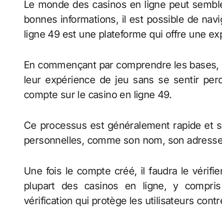
Le monde des casinos en ligne peut sembler intimidant pour les débutants, mais avec les
bonnes informations, il est possible de nav
ligne 49 est une plateforme qui offre une ex
En commençant par comprendre les bases, les 
leur expérience de jeu sans se sentir perd
compte sur le casino en ligne 49.
Ce processus est généralement rapide et sim
personnelles, comme son nom, son adresse 
Une fois le compte créé, il faudra le vérifie
plupart des casinos en ligne, y compri
vérification qui protège les utilisateurs contr