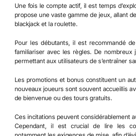
Une fois le compte actif, il est temps d’expl
propose une vaste gamme de jeux, allant d
blackjack et la roulette.
Pour les débutants, il est recommandé d
familiariser avec les règles. De nombreux 
permettant aux utilisateurs de s’entraîner sa
Les promotions et bonus constituent un aut
nouveaux joueurs sont souvent accueillis av
de bienvenue ou des tours gratuits.
Ces incitations peuvent considérablement augm
Cependant, il est crucial de lire les c
notamment les exigences de mise, afin d’évit