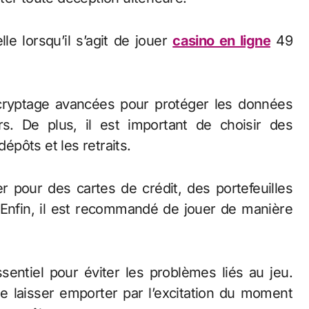
le lorsqu’il s’agit de jouer
casino en ligne
49
 cryptage avancées pour protéger les données
urs. De plus, il est important de choisir des
pôts et les retraits.
r pour des cartes de crédit, des portefeuilles
 Enfin, il est recommandé de jouer de manière
ssentiel pour éviter les problèmes liés au jeu.
e laisser emporter par l’excitation du moment