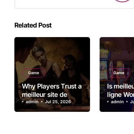
Related Post
Game
Game
Why Players Trust a
Is meille
meilleur site de
ligne Wo
paris sportif
admin
Jul 25, 2026
admin
J