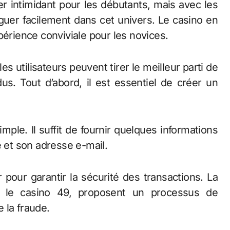
iguer facilement dans cet univers. Le casino en
périence conviviale pour les novices.
utilisateurs peuvent tirer le meilleur parti de
us. Tout d’abord, il est essentiel de créer un
ple. Il suffit de fournir quelques informations
et son adresse e-mail.
r pour garantir la sécurité des transactions. La
s le casino 49, proposent un processus de
e la fraude.