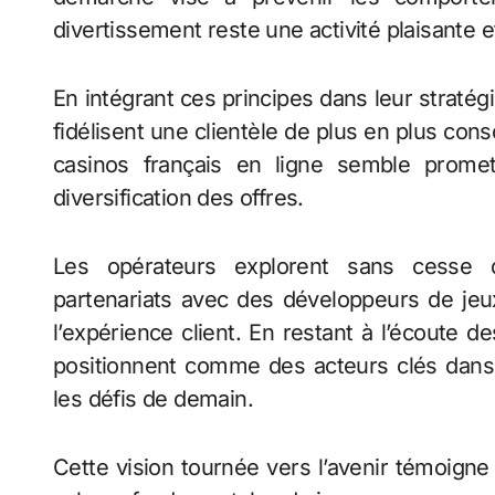
divertissement reste une activité plaisante e
En intégrant ces principes dans leur stratégi
fidélisent une clientèle de plus en plus consc
casinos français en ligne semble prome
diversification des offres.
Les opérateurs explorent sans cesse
partenariats avec des développeurs de jeux
l’expérience client. En restant à l’écoute 
positionnent comme des acteurs clés dans 
les défis de demain.
Cette vision tournée vers l’avenir témoigne