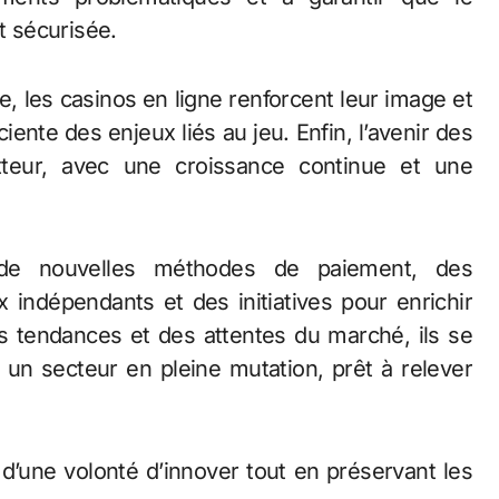
t sécurisée.
e, les casinos en ligne renforcent leur image et
iente des enjeux liés au jeu. Enfin, l’avenir des
tteur, avec une croissance continue et une
 de nouvelles méthodes de paiement, des
 indépendants et des initiatives pour enrichir
des tendances et des attentes du marché, ils se
un secteur en pleine mutation, prêt à relever
 d’une volonté d’innover tout en préservant les