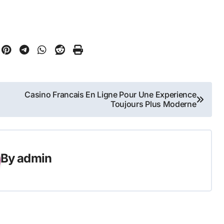
Casino Francais En Ligne Pour Une Experience
Toujours Plus Moderne
By
admin