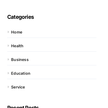
Categories
Home
Health
Business
Education
Service
Recent Posts