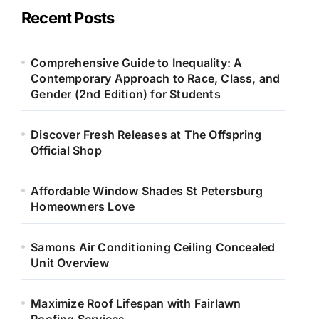
Recent Posts
Comprehensive Guide to Inequality: A
Contemporary Approach to Race, Class, and
Gender (2nd Edition) for Students
Discover Fresh Releases at The Offspring
Official Shop
Affordable Window Shades St Petersburg
Homeowners Love
Samons Air Conditioning Ceiling Concealed
Unit Overview
Maximize Roof Lifespan with Fairlawn
Roofing Services