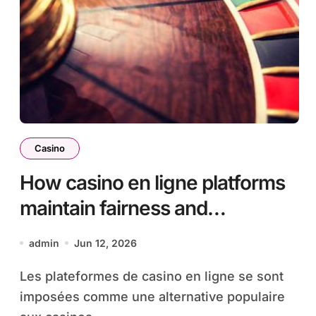
Casino
How casino en ligne platforms
maintain fairness and
transparency always
admin
Jun 12, 2026
Les plateformes de casino en ligne se sont
imposées comme une alternative populaire