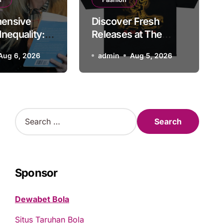
ehensive Guide to Inequal
ensive
Discover Fresh
temporary Approach to R
Inequality: A
Releases at The
orary
s, and Gender (2nd Edition
Offspring Official
Aug 6, 2026
admin
admin
Aug 6, 2026
Aug 5, 2026
 to Race,
Shop
Students
nd Gender
ion) for
S
e
a
r
c
h
Sponsor
f
o
Dewabet Bola
r
:
Situs Taruhan Bola