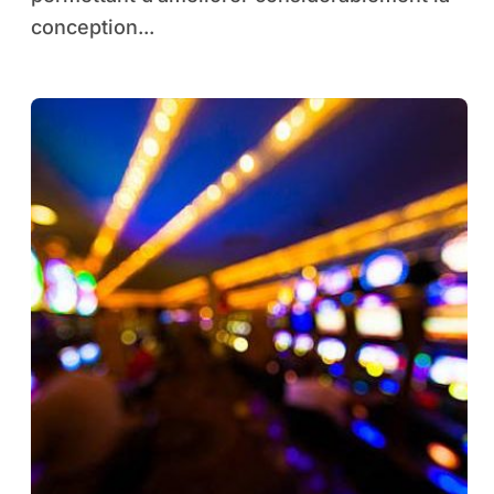
conception...