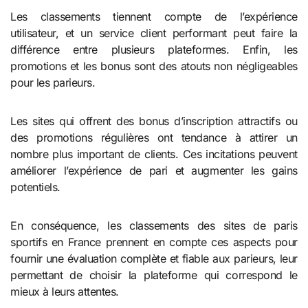
Les classements tiennent compte de l’expérience
utilisateur, et un service client performant peut faire la
différence entre plusieurs plateformes. Enfin, les
promotions et les bonus sont des atouts non négligeables
pour les parieurs.
Les sites qui offrent des bonus d’inscription attractifs ou
des promotions régulières ont tendance à attirer un
nombre plus important de clients. Ces incitations peuvent
améliorer l’expérience de pari et augmenter les gains
potentiels.
En conséquence, les classements des sites de paris
sportifs en France prennent en compte ces aspects pour
fournir une évaluation complète et fiable aux parieurs, leur
permettant de choisir la plateforme qui correspond le
mieux à leurs attentes.