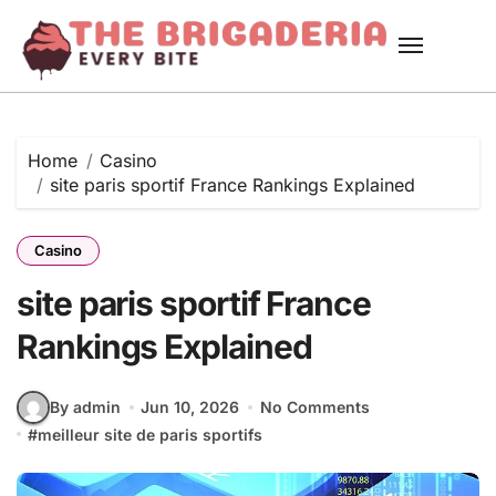
Skip
to
content
Home
Casino
site paris sportif France Rankings Explained
Casino
site paris sportif France
Rankings Explained
By admin
Jun 10, 2026
No Comments
#
meilleur site de paris sportifs