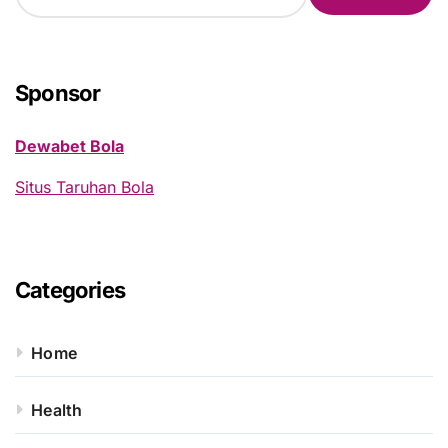
a
r
c
h
Sponsor
f
o
Dewabet Bola
r
:
Situs Taruhan Bola
Categories
Home
Health