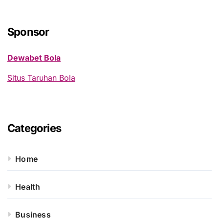
r
c
h
Sponsor
f
o
Dewabet Bola
r
:
Situs Taruhan Bola
Categories
Home
Health
Business