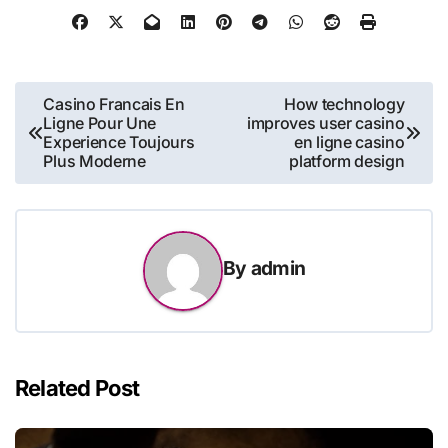
Post
Casino Francais En
How technology
Ligne Pour Une
improves user casino
navigation
Experience Toujours
en ligne casino
Plus Moderne
platform design
By
admin
Related Post