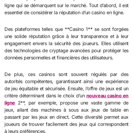
ligne qui se démarquent sur le marché. Tout d’abord, il est
essentiel de considérer la réputation d’un casino en ligne.
Des plateformes telles que **Casino 1** se sont forgées
une solide réputation grâce à leur transparence et à leur
engagement envers la sécurité des joueurs. Elles utilisent
des technologies de cryptage avancées pour protéger les
données personnelles et financières des utilisateurs.
De plus, ces casinos sont souvent régulés par des
autorités compétentes, garantissant ainsi une expérience
de jeu équitable et sécurisée. Ensuite, l’offre de jeux est un
critère déterminant dans le choix d’un
nouveau casino en
ligne
2**, par exemple, propose une vaste gamme de
jeux, allant des machines à sous aux jeux de table en
passant par les jeux en direct. Cette diversité permet aux
joueurs de trouver facilement des jeux qui correspondent
à leurs préférences.