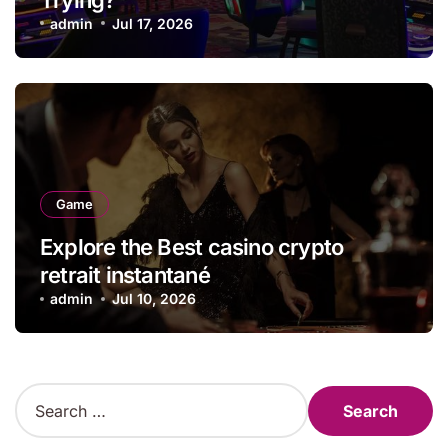
admin
Jul 17, 2026
Game
Explore the Best casino crypto
retrait instantané
admin
Jul 10, 2026
S
e
a