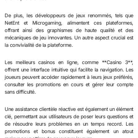
De plus, les développeurs de jeux renommés, tels que
NetEnt et Microgaming, alimentent ces plateformes,
offrant ainsi des graphismes de haute qualité et des
mécaniques de jeu innovantes. Un autre aspect crucial est
la convivialité de la plateforme.
Les meilleurs casinos en ligne, comme **Casino 3**,
offrent une interface intuitive qui facilite la navigation. Les
joueurs peuvent accéder rapidement à leurs jeux préférés,
consulter les promotions en cours et gérer leur compte
sans difficulté.
Une assistance clientèle réactive est également un élément
clé, permettant aux utilisateurs de poser leurs questions et
de résoudre leurs problèmes en un temps record. Les
promotions et bonus constituent également un atout