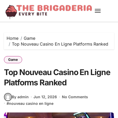
Skip
to
content
Home
Game
Top Nouveau Casino En Ligne Platforms Ranked
Game
Top Nouveau Casino En Ligne
Platforms Ranked
By admin
Jun 12, 2026
No Comments
#
nouveau casino en ligne