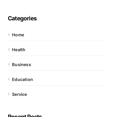
Categories
Home
Health
Business
Education
Service
Recent Posts