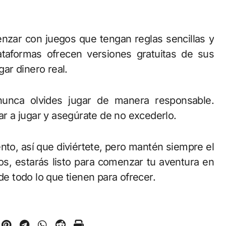
nzar con juegos que tengan reglas sencillas y
ataformas ofrecen versiones gratuitas de sus
gar dinero real.
nunca olvides jugar de manera responsable.
 a jugar y asegúrate de no excederlo.
nto, así que diviértete, pero mantén siempre el
os, estarás listo para comenzar tu aventura en
de todo lo que tienen para ofrecer.