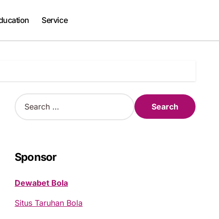
ducation
Service
S
e
a
r
c
h
Sponsor
f
o
Dewabet Bola
r
:
Situs Taruhan Bola