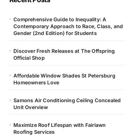
Comprehensive Guide to Inequality: A
Contemporary Approach to Race, Class, and
Gender (2nd Edition) for Students
Discover Fresh Releases at The Offspring
Official Shop
Affordable Window Shades St Petersburg
Homeowners Love
Samons Air Conditioning Ceiling Concealed
Unit Overview
Maximize Roof Lifespan with Fairlawn
Roofing Services