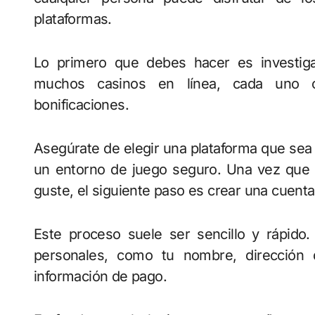
plataformas.
Lo primero que debes hacer es investigar
muchos casinos en línea, cada uno co
bonificaciones.
Asegúrate de elegir una plataforma que sea c
un entorno de juego seguro. Una vez que 
guste, el siguiente paso es crear una cuenta
Este proceso suele ser sencillo y rápido.
personales, como tu nombre, dirección 
información de pago.