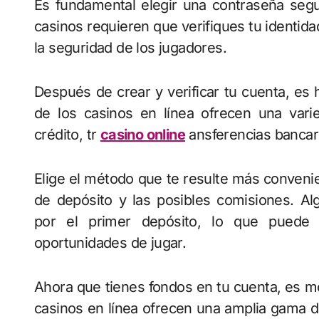
Es fundamental elegir una contraseña seg
casinos requieren que verifiques tu identida
la seguridad de los jugadores.
Después de crear y verificar tu cuenta, es 
de los casinos en línea ofrecen una var
crédito, tr
casino online
ansferencias bancar
Elige el método que te resulte más convenien
de depósito y las posibles comisiones. Al
por el primer depósito, lo que puede 
oportunidades de jugar.
Ahora que tienes fondos en tu cuenta, es m
casinos en línea ofrecen una amplia gama 