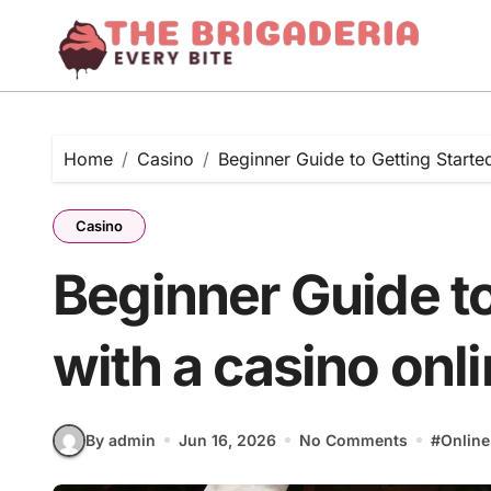
Skip
to
content
Home
Casino
Beginner Guide to Getting Starte
Casino
Beginner Guide to
with a casino onl
By admin
Jun 16, 2026
No Comments
#
Onlin