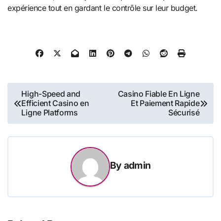
expérience tout en gardant le contrôle sur leur budget.
Post
High-Speed and
Casino Fiable En Ligne
Efficient Casino en
Et Paiement Rapide
navigation
Ligne Platforms
Sécurisé
By
admin