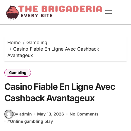
Skip
to
content
Home
Gambling
Casino Fiable En Ligne Avec Cashback
Avantageux
Gambling
Casino Fiable En Ligne Avec
Cashback Avantageux
By admin
May 13, 2026
No Comments
#
Online gambling play