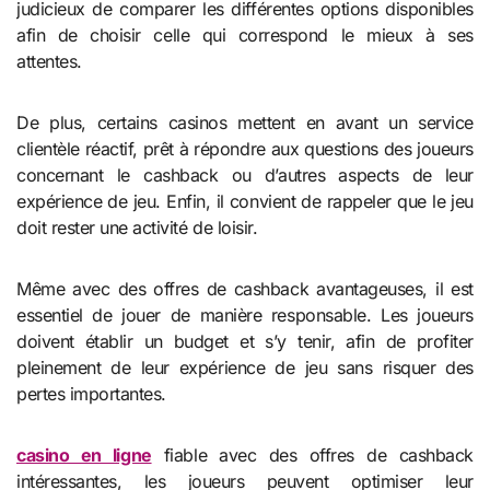
judicieux de comparer les différentes options disponibles
afin de choisir celle qui correspond le mieux à ses
attentes.
De plus, certains casinos mettent en avant un service
clientèle réactif, prêt à répondre aux questions des joueurs
concernant le cashback ou d’autres aspects de leur
expérience de jeu. Enfin, il convient de rappeler que le jeu
doit rester une activité de loisir.
Même avec des offres de cashback avantageuses, il est
essentiel de jouer de manière responsable. Les joueurs
doivent établir un budget et s’y tenir, afin de profiter
pleinement de leur expérience de jeu sans risquer des
pertes importantes.
casino en ligne
fiable avec des offres de cashback
intéressantes, les joueurs peuvent optimiser leur