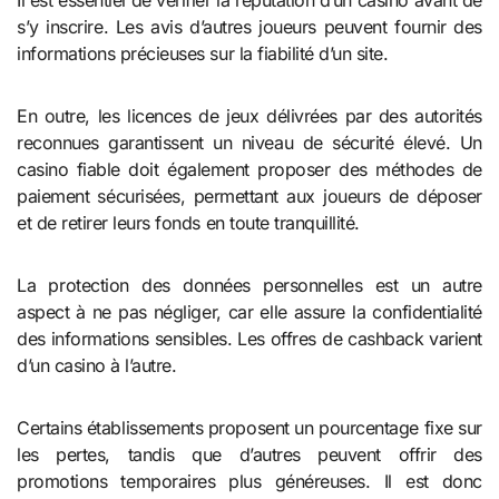
s’y inscrire. Les avis d’autres joueurs peuvent fournir des
informations précieuses sur la fiabilité d’un site.
En outre, les licences de jeux délivrées par des autorités
reconnues garantissent un niveau de sécurité élevé. Un
casino fiable doit également proposer des méthodes de
paiement sécurisées, permettant aux joueurs de déposer
et de retirer leurs fonds en toute tranquillité.
La protection des données personnelles est un autre
aspect à ne pas négliger, car elle assure la confidentialité
des informations sensibles. Les offres de cashback varient
d’un casino à l’autre.
Certains établissements proposent un pourcentage fixe sur
les pertes, tandis que d’autres peuvent offrir des
promotions temporaires plus généreuses. Il est donc