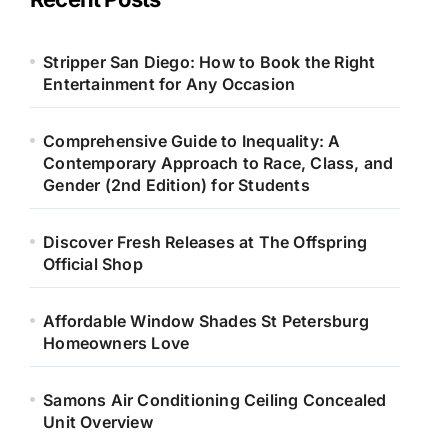
Stripper San Diego: How to Book the Right
Entertainment for Any Occasion
Comprehensive Guide to Inequality: A
Contemporary Approach to Race, Class, and
Gender (2nd Edition) for Students
Discover Fresh Releases at The Offspring
Official Shop
Affordable Window Shades St Petersburg
Homeowners Love
Samons Air Conditioning Ceiling Concealed
Unit Overview