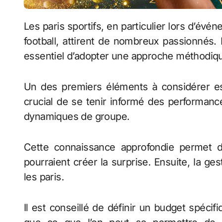
Les paris sportifs, en particulier lors d’événements majeurs comme la Coupe du Monde de
football, attirent de nombreux passionnés.
essentiel d’adopter une approche méthodiq
Un des premiers éléments à considérer est
crucial de se tenir informé des performanc
dynamiques de groupe.
Cette connaissance approfondie permet d’i
pourraient créer la surprise. Ensuite, la ge
les paris.
Il est conseillé de définir un budget spécif