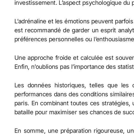
investissement. L’aspect psychologique du p
L’adrénaline et les émotions peuvent parfois
est recommandé de garder un esprit analyt
préférences personnelles ou l’enthousiasme
Une approche froide et calculée est souvent
Enfin, n’oublions pas l’importance des statis
Les données historiques, telles que les 
performances dans des conditions similaires,
paris. En combinant toutes ces stratégies, 
bataille pour maximiser ses chances de suc
En somme, une préparation rigoureuse, une