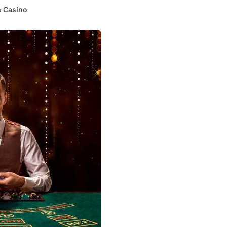
e Casino