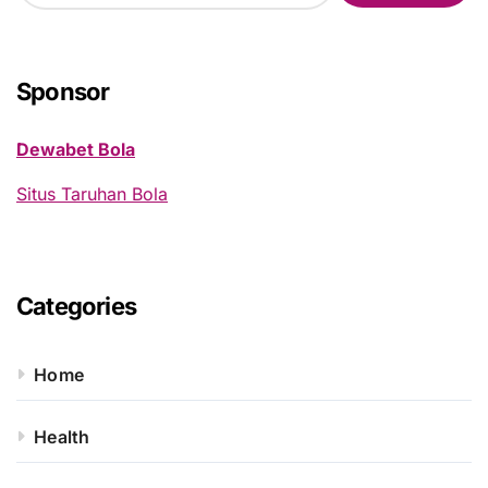
a
r
c
h
Sponsor
f
o
Dewabet Bola
r
:
Situs Taruhan Bola
Categories
Home
Health