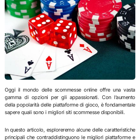
Oggi il mondo delle scommesse online offre una vasta
gamma di opzioni per gli appassionati. Con l’aumento
della popolarità delle piattaforme di gioco, è fondamentale
sapere quali sono i migliori siti scommesse disponibili.
In questo articolo, esploreremo alcune delle caratteristiche
principali che contraddistinguono le migliori piattaforme e