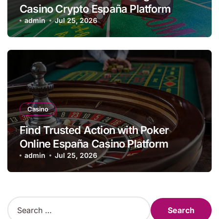
Casino Crypto España Platform
admin
Jul 25, 2026
Casino
Find Trusted Action with Poker
Online España Casino Platform
admin
Jul 25, 2026
S
e