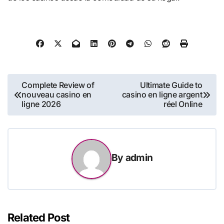
Post
Complete Review of
Ultimate Guide to
nouveau casino en
casino en ligne argent
navigation
ligne 2026
réel Online
By
admin
Related Post