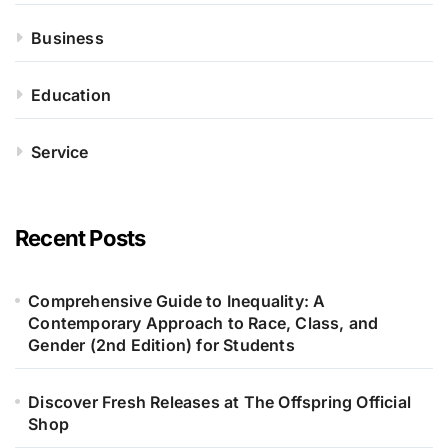
Business
Education
Service
Recent Posts
Comprehensive Guide to Inequality: A
Contemporary Approach to Race, Class, and
Gender (2nd Edition) for Students
Discover Fresh Releases at The Offspring Official
Shop