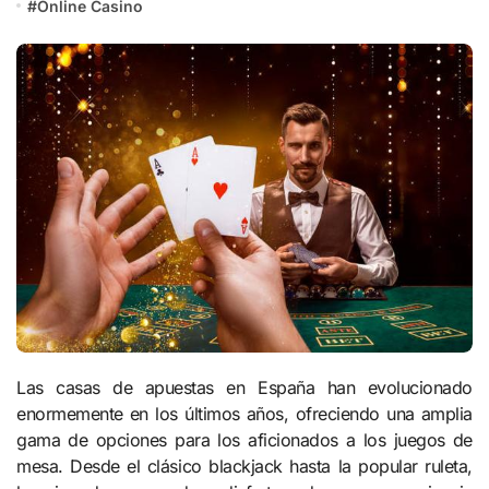
#
Online Casino
Las casas de apuestas en España han evolucionado
enormemente en los últimos años, ofreciendo una amplia
gama de opciones para los aficionados a los juegos de
mesa. Desde el clásico blackjack hasta la popular ruleta,