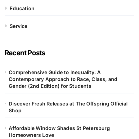
Education
Service
Recent Posts
Comprehensive Guide to Inequality: A
Contemporary Approach to Race, Class, and
Gender (2nd Edition) for Students
Discover Fresh Releases at The Offspring Official
Shop
Affordable Window Shades St Petersburg
Homeowners Love