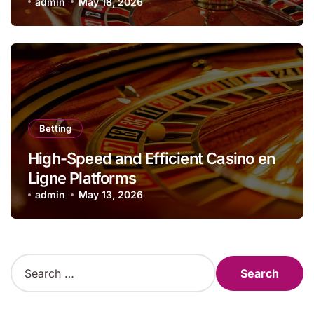
Wagers
admin
May 18, 2026
Betting
High-Speed and Efficient Casino en
Ligne Platforms
admin
May 13, 2026
S
e
a
r