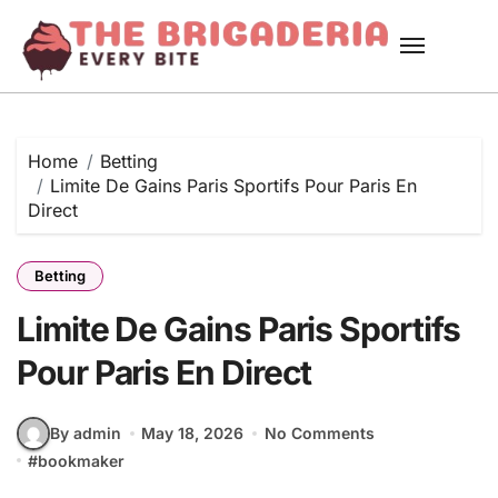
Skip
to
content
Home
Betting
Limite De Gains Paris Sportifs Pour Paris En
Direct
Betting
Limite De Gains Paris Sportifs
Pour Paris En Direct
By admin
May 18, 2026
No Comments
#
bookmaker