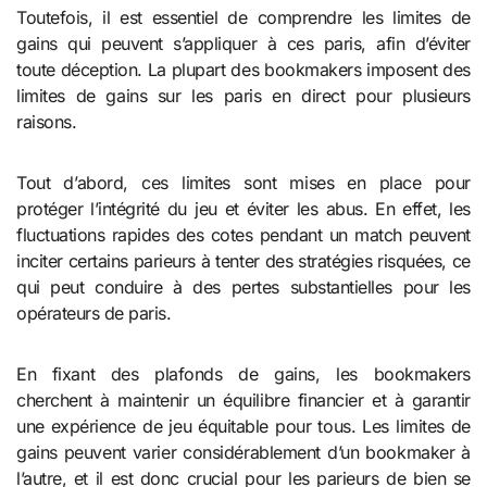
Toutefois, il est essentiel de comprendre les limites de
gains qui peuvent s’appliquer à ces paris, afin d’éviter
toute déception. La plupart des bookmakers imposent des
limites de gains sur les paris en direct pour plusieurs
raisons.
Tout d’abord, ces limites sont mises en place pour
protéger l’intégrité du jeu et éviter les abus. En effet, les
fluctuations rapides des cotes pendant un match peuvent
inciter certains parieurs à tenter des stratégies risquées, ce
qui peut conduire à des pertes substantielles pour les
opérateurs de paris.
En fixant des plafonds de gains, les bookmakers
cherchent à maintenir un équilibre financier et à garantir
une expérience de jeu équitable pour tous. Les limites de
gains peuvent varier considérablement d’un bookmaker à
l’autre, et il est donc crucial pour les parieurs de bien se