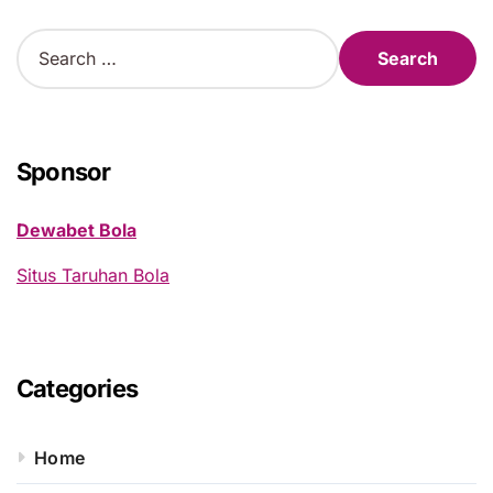
S
e
a
r
c
h
Sponsor
f
o
Dewabet Bola
r
:
Situs Taruhan Bola
Categories
Home