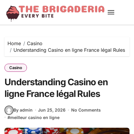
Skip
to
content
Home
Casino
Understanding Casino en ligne France légal Rules
Casino
Understanding Casino en
ligne France légal Rules
By admin
Jun 25, 2026
No Comments
#
meilleur casino en ligne