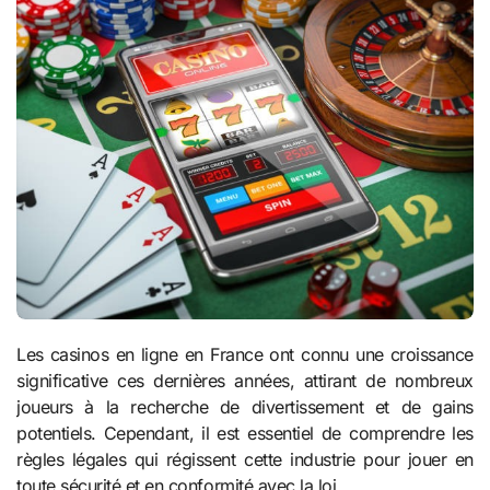
Les casinos en ligne en France ont connu une croissance
significative ces dernières années, attirant de nombreux
joueurs à la recherche de divertissement et de gains
potentiels. Cependant, il est essentiel de comprendre les
règles légales qui régissent cette industrie pour jouer en
toute sécurité et en conformité avec la loi.