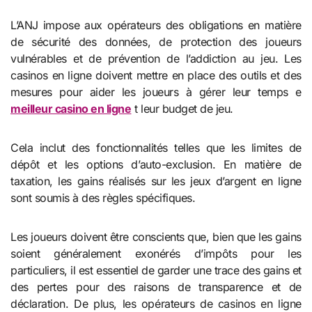
L’ANJ impose aux opérateurs des obligations en matière
de sécurité des données, de protection des joueurs
vulnérables et de prévention de l’addiction au jeu. Les
casinos en ligne doivent mettre en place des outils et des
mesures pour aider les joueurs à gérer leur temps e
meilleur casino en ligne
t leur budget de jeu.
Cela inclut des fonctionnalités telles que les limites de
dépôt et les options d’auto-exclusion. En matière de
taxation, les gains réalisés sur les jeux d’argent en ligne
sont soumis à des règles spécifiques.
Les joueurs doivent être conscients que, bien que les gains
soient généralement exonérés d’impôts pour les
particuliers, il est essentiel de garder une trace des gains et
des pertes pour des raisons de transparence et de
déclaration. De plus, les opérateurs de casinos en ligne