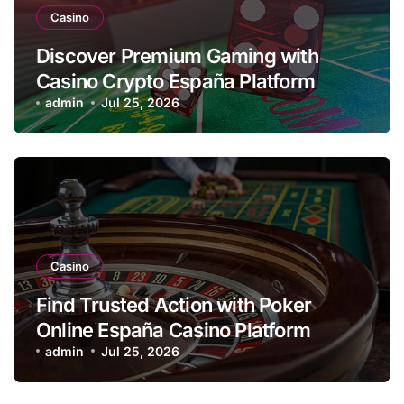
Casino
Discover Premium Gaming with
Casino Crypto España Platform
admin
Jul 25, 2026
Casino
Find Trusted Action with Poker
Online España Casino Platform
admin
Jul 25, 2026